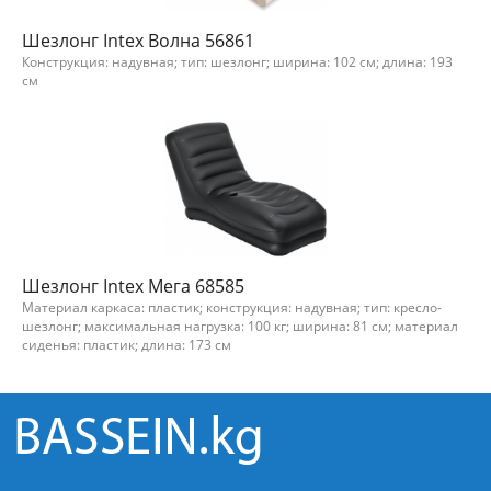
Шезлонг Intex Волна 56861
Конструкция: надувная; тип: шезлонг; ширина: 102 см; длина: 193
см
Шезлонг Intex Мега 68585
Материал каркаса: пластик; конструкция: надувная; тип: кресло-
шезлонг; максимальная нагрузка: 100 кг; ширина: 81 см; материал
сиденья: пластик; длина: 173 см