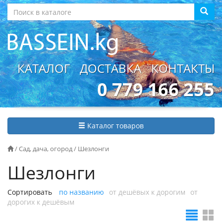
КАТАЛОГ
ДОСТАВКА
КОНТАКТЫ
0 779 166 255
Каталог товаров
/
Сад, дача, огород
/
Шезлонги
Шезлонги
Сортировать
по названию
от дешёвых к дорогим
от
дорогих к дешёвым