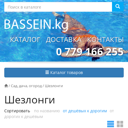
КАТАЛОГ
ДОСТАВКА
КОНТАКТЫ
0 779 166 255
Каталог товаров
/
Сад, дача, огород
/
Шезлонги
Шезлонги
Сортировать
по названию
от дешёвых к дорогим
от
дорогих к дешёвым