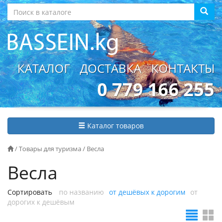
КАТАЛОГ
ДОСТАВКА
КОНТАКТЫ
0 779 166 255
Каталог товаров
/
Товары для туризма
/
Весла
Весла
Сортировать
по названию
от дешёвых к дорогим
от
дорогих к дешёвым