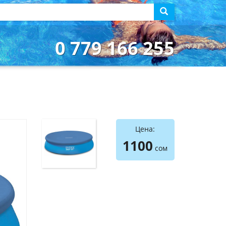
0 779 166 255
Цена:
1100
сом