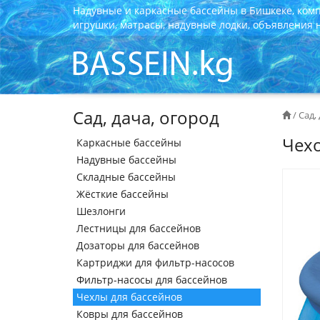
Надувные и каркасные бассейны в Бишкеке, ком
игрушки, матрасы, надувные лодки, объявления на
Сад, дача, огород
/
Сад,
Чехо
Каркасные бассейны
Надувные бассейны
Складные бассейны
Жёсткие бассейны
Шезлонги
Лестницы для бассейнов
Дозаторы для бассейнов
Картриджи для фильтр-насосов
Фильтр-насосы для бассейнов
Чехлы для бассейнов
Ковры для бассейнов