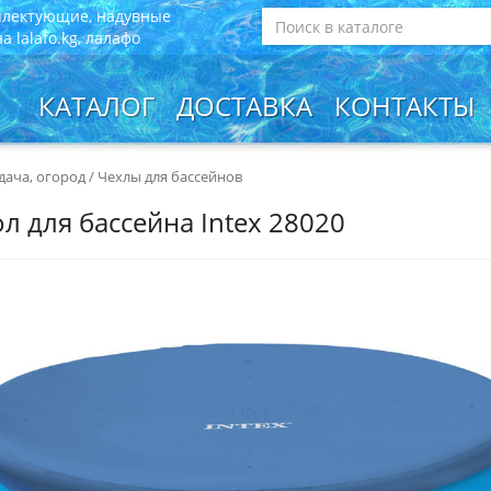
плектующие, надувные
 lalafo.kg, лалафо
КАТАЛОГ
ДОСТАВКА
КОНТАКТЫ
 дача, огород
/
Чехлы для бассейнов
л для бассейна Intex 28020