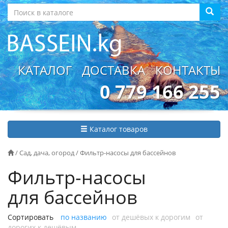
КАТАЛОГ
ДОСТАВКА
КОНТАКТЫ
0 779 166 255
Каталог товаров
/
Сад, дача, огород
/
Фильтр-насосы для бассейнов
Фильтр-насосы
для бассейнов
Сортировать
по названию
от дешёвых к дорогим
от
дорогих к дешёвым