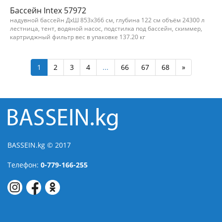
Бассейн Intex 57972
надувной бассейн ДхШ 853х366 см, глубина 122 см объём 24300 л
лестница, тент, водяной насос, подстилка под бассейн, скиммер,
картриджный фильтр вес в упаковке 137.20 кг
1
2
3
4
...
66
67
68
»
BASSEIN.kg © 2017
Телефон:
0-779-166-255