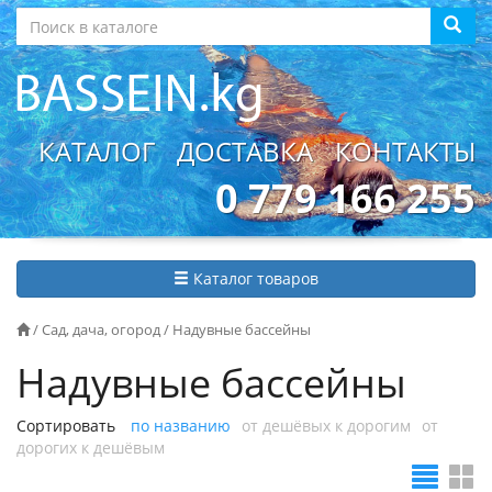
КАТАЛОГ
ДОСТАВКА
КОНТАКТЫ
0 779 166 255
Каталог товаров
/
Сад, дача, огород
/
Надувные бассейны
Надувные бассейны
Сортировать
по названию
от дешёвых к дорогим
от
дорогих к дешёвым