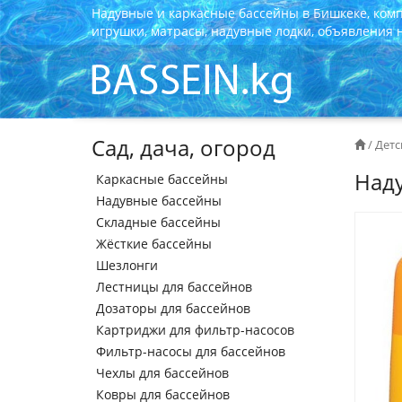
Надувные и каркасные бассейны в Бишкеке, ком
игрушки, матрасы, надувные лодки, объявления на
Сад, дача, огород
/
Детс
Наду
Каркасные бассейны
Надувные бассейны
Складные бассейны
Жёсткие бассейны
Шезлонги
Лестницы для бассейнов
Дозаторы для бассейнов
Картриджи для фильтр-насосов
Фильтр-насосы для бассейнов
Чехлы для бассейнов
Ковры для бассейнов