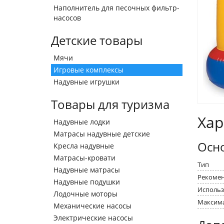
Наполнитель для песочных фильтр-
насосов
Детские товары
Мячи
Игровые комплексы
Надувные игрушки
Товары для туризма
Хар
Надувные лодки
Матрасы надувные детские
Осн
Кресла надувные
Матрасы-кровати
Тип
Надувные матрасы
Рекомен
Надувные подушки
Использ
Лодочные моторы
Максима
Механические насосы
Электрические насосы