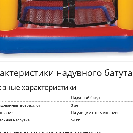
актеристики надувного батута
овные характеристики
Надувной батут
дованный возраст, от
3 лет
ование
На улице и в помещении
льная нагрузка
54 кг