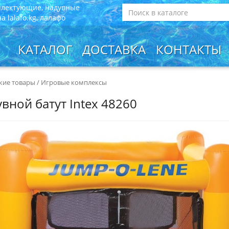
плектующие, надувные
 lalafo.kg, лалафо
КАТАЛОГ
ДОСТАВКА
КОНТАКТЫ
кие товары
/
Игровые комплексы
вной батут Intex 48260