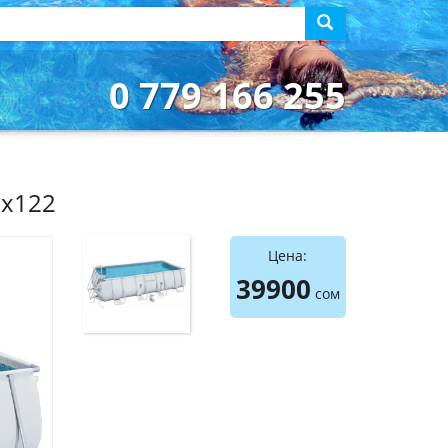
0 779 166 255
1х122
Цена:
39900
сом