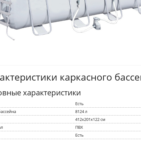
актеристики каркасного бассе
овные характеристики
Есть
ассейна
8124 л
412x201x122 см
ал
ПВХ
Есть