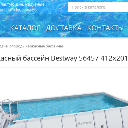
плектующие, надувные
 lalafo.kg, лалафо
КАТАЛОГ
ДОСТАВКА
КОНТАКТЫ
 дача, огород
/
Каркасные бассейны
асный бассейн Bestway 56457 412х20