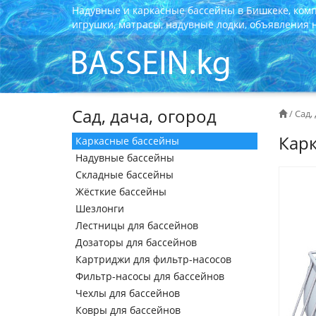
Надувные и каркасные бассейны в Бишкеке, ком
игрушки, матрасы, надувные лодки, объявления на
Сад, дача, огород
/
Сад,
Карк
Каркасные бассейны
Надувные бассейны
Складные бассейны
Жёсткие бассейны
Шезлонги
Лестницы для бассейнов
Дозаторы для бассейнов
Картриджи для фильтр-насосов
Фильтр-насосы для бассейнов
Чехлы для бассейнов
Ковры для бассейнов