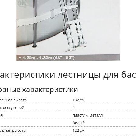
актеристики лестницы для ба
овные характеристики
льная высота
132 см
тво ступеней
4
ал
пластик, металл
белый
ьная высота
122 см