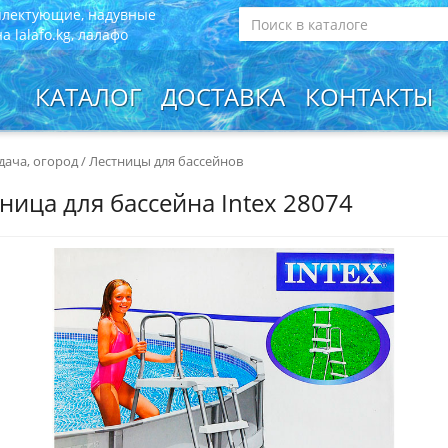
плектующие, надувные
 lalafo.kg, лалафо
КАТАЛОГ
ДОСТАВКА
КОНТАКТЫ
 дача, огород
/
Лестницы для бассейнов
ница для бассейна Intex 28074