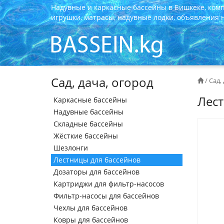
Надувные и каркасные бассейны в Бишкеке, ком
игрушки, матрасы, надувные лодки, объявления на
Сад, дача, огород
/
Сад,
Лест
Каркасные бассейны
Надувные бассейны
Складные бассейны
Жёсткие бассейны
Шезлонги
Лестницы для бассейнов
Дозаторы для бассейнов
Картриджи для фильтр-насосов
Фильтр-насосы для бассейнов
Чехлы для бассейнов
Ковры для бассейнов