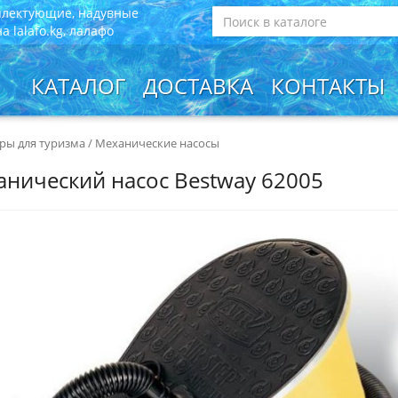
плектующие, надувные
 lalafo.kg, лалафо
КАТАЛОГ
ДОСТАВКА
КОНТАКТЫ
ры для туризма
/
Механические насосы
нический насос Bestway 62005