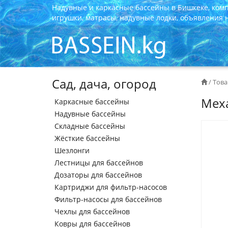
Надувные и каркасные бассейны в Бишкеке, ком
игрушки, матрасы, надувные лодки, объявления на
Сад, дача, огород
/
Това
Меха
Каркасные бассейны
Надувные бассейны
Складные бассейны
Жёсткие бассейны
Шезлонги
Лестницы для бассейнов
Дозаторы для бассейнов
Картриджи для фильтр-насосов
Фильтр-насосы для бассейнов
Чехлы для бассейнов
Ковры для бассейнов