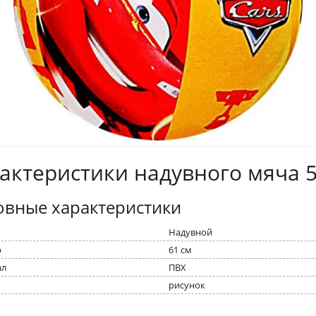
актеристики надувного мяча 
овные характеристики
Надувной
р
61 см
ал
ПВХ
рисунок