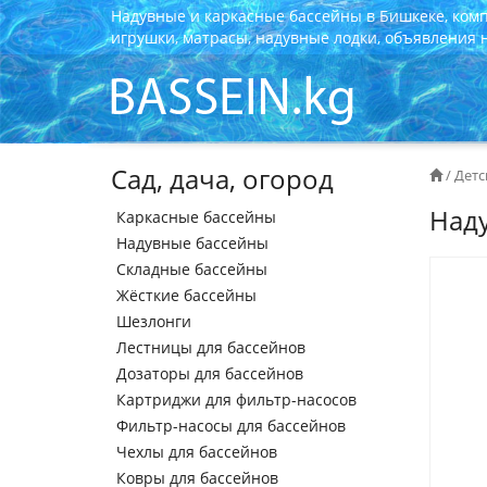
Надувные и каркасные бассейны в Бишкеке, ком
игрушки, матрасы, надувные лодки, объявления на
Сад, дача, огород
/
Детс
Наду
Каркасные бассейны
Надувные бассейны
Складные бассейны
Жёсткие бассейны
Шезлонги
Лестницы для бассейнов
Дозаторы для бассейнов
Картриджи для фильтр-насосов
Фильтр-насосы для бассейнов
Чехлы для бассейнов
Ковры для бассейнов