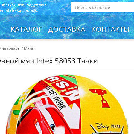
плектующие, надувные
 lalafo.kg, лалафо
КАТАЛОГ
ДОСТАВКА
КОНТАКТЫ
кие товары
/
Мячи
вной мяч Intex 58053 Тачки