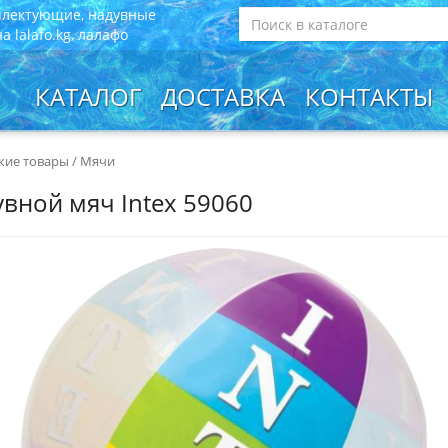
плектующие, надувные
 lalafo.kg, лалафо
КАТАЛОГ
ДОСТАВКА
КОНТАКТЫ
кие товары
/
Мячи
вной мяч Intex 59060