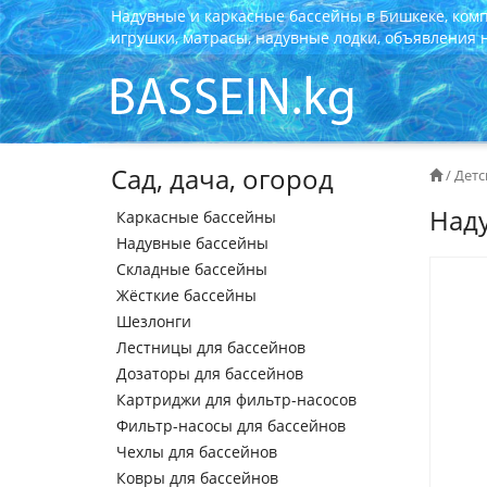
Надувные и каркасные бассейны в Бишкеке, ком
игрушки, матрасы, надувные лодки, объявления на
Сад, дача, огород
/
Детс
Наду
Каркасные бассейны
Надувные бассейны
Складные бассейны
Жёсткие бассейны
Шезлонги
Лестницы для бассейнов
Дозаторы для бассейнов
Картриджи для фильтр-насосов
Фильтр-насосы для бассейнов
Чехлы для бассейнов
Ковры для бассейнов