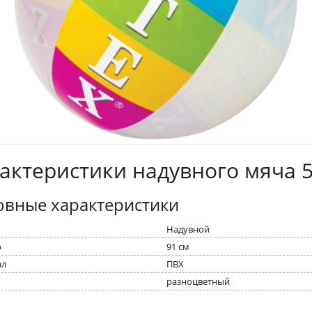
актеристики надувного мяча 
овные характеристики
Надувной
р
91 см
ал
ПВХ
разноцветный