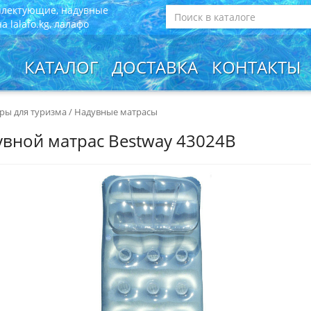
плектующие, надувные
 lalafo.kg, лалафо
КАТАЛОГ
ДОСТАВКА
КОНТАКТЫ
ры для туризма
/
Надувные матрасы
вной матрас Bestway 43024B