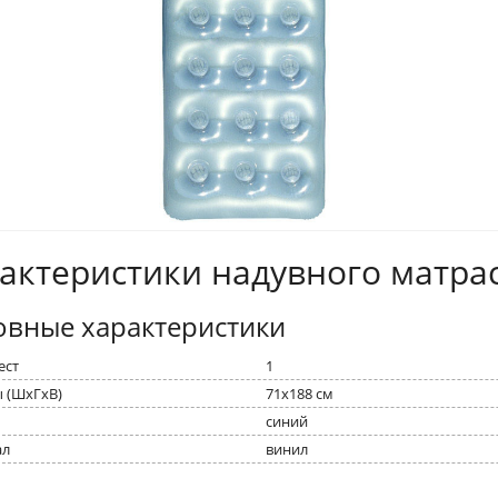
актеристики надувного матра
овные характеристики
ест
1
 (ШxГxВ)
71x188 см
синий
ал
винил