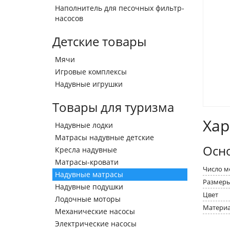
Наполнитель для песочных фильтр-
насосов
Детские товары
Мячи
Игровые комплексы
Надувные игрушки
Товары для туризма
Хар
Надувные лодки
Матрасы надувные детские
Осн
Кресла надувные
Матрасы-кровати
Число м
Надувные матрасы
Размеры
Надувные подушки
Цвет
Лодочные моторы
Матери
Механические насосы
Электрические насосы