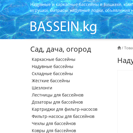
Надувные и каркасные бассейны в Бишкеке, ком
игрушки, матрасы, надувные лодки, объявления на
Сад, дача, огород
/
Това
Наду
Каркасные бассейны
Надувные бассейны
Складные бассейны
Жёсткие бассейны
Шезлонги
Лестницы для бассейнов
Дозаторы для бассейнов
Картриджи для фильтр-насосов
Фильтр-насосы для бассейнов
Чехлы для бассейнов
Ковры для бассейнов