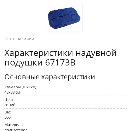
Нет в наличии
Характеристики надувной
подушки 67173B
Основные характеристики
Размеры (ШxГxВ)
48x38 см
Цвет
синий
Вес
500
Материал
полиэстерол