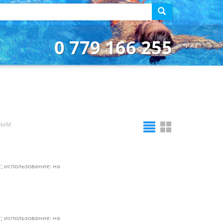
0 779 166 255
вым
т; использование: на
т; использование: на