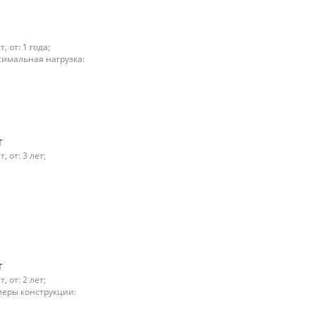
 от: 1 года;
симальная нагрузка:
т
 от: 3 лет;
т
 от: 2 лет;
меры конструкции: