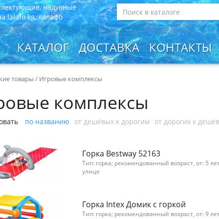
плектующие, надувные
 lalafo.kg, лалафо
КАТАЛОГ
ДОСТАВКА
КОНТАКТЫ
кие товары
/
Игровые комплексы
ровые комплексы
овать
по названию
от дешёвых к дорогим
от дорогих к дешё
Горка Bestway 52163
Тип: горка; рекомендованный возраст, от: 5 ле
улице
Горка Intex Домик с горкой
Тип: горка; рекомендованный возраст, от: 9 ле