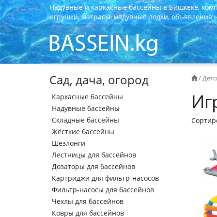
Надувные и каркасные бассейны в Бишкеке, ком
игрушки, матрасы, надувные лодки, объявления на
Сад, дача, огород
/
Детс
Иг
Каркасные бассейны
Надувные бассейны
Складные бассейны
Сортир
Жёсткие бассейны
Шезлонги
Лестницы для бассейнов
Дозаторы для бассейнов
Картриджи для фильтр-насосов
Фильтр-насосы для бассейнов
Чехлы для бассейнов
Ковры для бассейнов