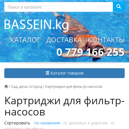
КАТАЛОГ
ДОСТАВКА
КОНТАКТЫ
0 779 166 255
Каталог товаров
/
Сад, дача, огород
/
Картриджи для фильтр-насосов
Картриджи для фильтр-
насосов
Сортировать
по названию
от дешёвых к дорогим
от
дорогих к дешёвым