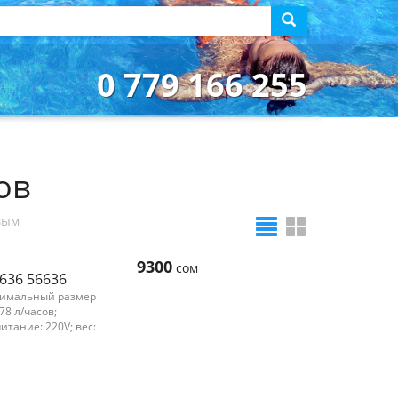
0 779 166 255
ов
вым
9300
сом
8636 56636
нимальный размер
78 л/часов;
итание: 220V; вес: