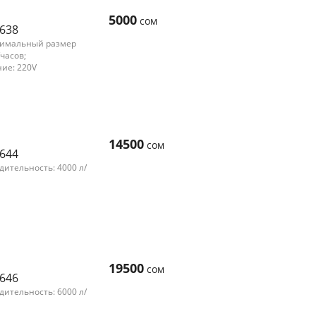
5000
сом
8638
нимальный размер
/часов;
ние: 220V
14500
сом
8644
ительность: 4000 л/
19500
сом
8646
ительность: 6000 л/