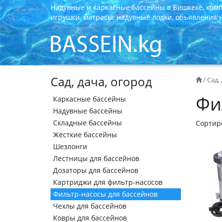
Надувные и каркасные бассейны в Бишкеке, ком
игрушки, матрасы, надувные лодки, объявления на
Сад, дача, огород
/
Сад,
Фи
Каркасные бассейны
Надувные бассейны
Складные бассейны
Сортир
Жёсткие бассейны
Шезлонги
Лестницы для бассейнов
Дозаторы для бассейнов
Картриджи для фильтр-насосов
Фильтр-насосы для бассейнов
Чехлы для бассейнов
Ковры для бассейнов