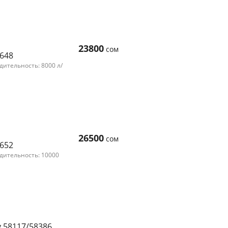
23800
сом
8648
ительность: 8000 л/
26500
сом
8652
дительность: 10000
y 58117/58386