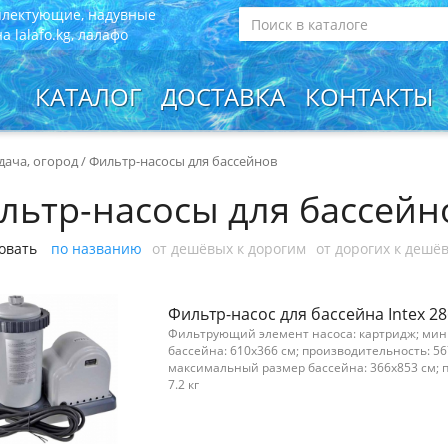
плектующие, надувные
 lalafo.kg, лалафо
КАТАЛОГ
ДОСТАВКА
КОНТАКТЫ
 дача, огород
/
Фильтр-насосы для бассейнов
льтр-насосы для бассейн
овать
по названию
от дешёвых к дорогим
от дорогих к дешё
Фильтр-насос для бассейна Intex 2
Фильтрующий элемент насоса: картридж; ми
бассейна: 610x366 см; производительность: 56
максимальный размер бассейна: 366x853 см; п
7.2 кг