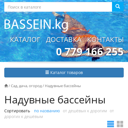
КАТАЛОГ
ДОСТАВКА
КОНТАКТЫ
0 779 166 255
Каталог товаров
/
Сад, дача, огород
/
Надувные бассейны
Надувные бассейны
Сортировать
по названию
от дешёвых к дорогим
от
дорогих к дешёвым