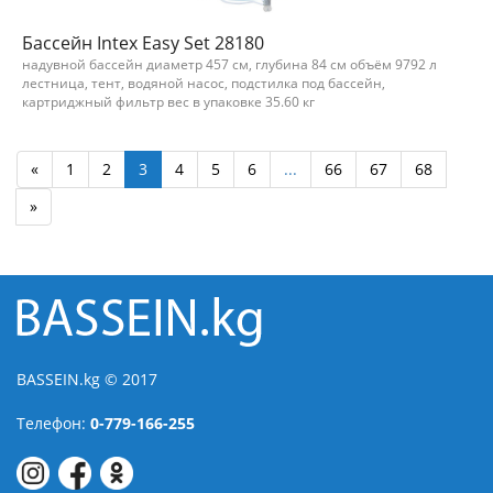
Бассейн Intex Easy Set 28180
надувной бассейн диаметр 457 см, глубина 84 см объём 9792 л
лестница, тент, водяной насос, подстилка под бассейн,
картриджный фильтр вес в упаковке 35.60 кг
«
1
2
3
4
5
6
...
66
67
68
»
BASSEIN.kg © 2017
Телефон:
0-779-166-255