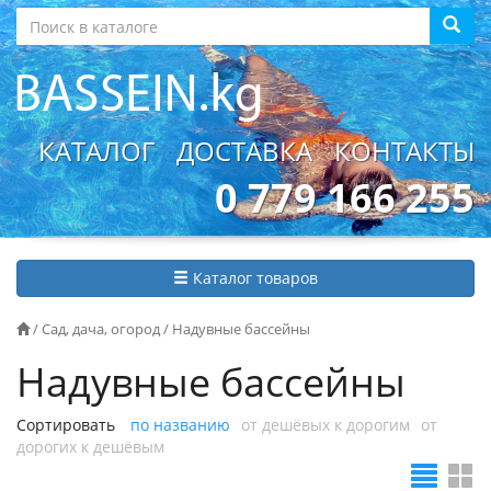
КАТАЛОГ
ДОСТАВКА
КОНТАКТЫ
0 779 166 255
Каталог товаров
/
Сад, дача, огород
/
Надувные бассейны
Надувные бассейны
Сортировать
по названию
от дешёвых к дорогим
от
дорогих к дешёвым