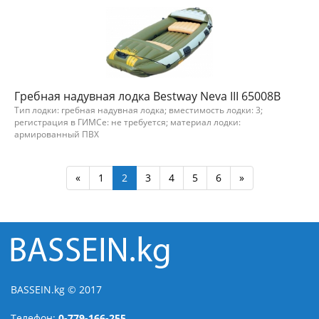
Гребная надувная лодка Bestway Neva III 65008B
Тип лодки: гребная надувная лодка; вместимость лодки: 3;
регистрация в ГИМСе: не требуется; материал лодки:
армированный ПВХ
«
1
2
3
4
5
6
»
BASSEIN.kg © 2017
Телефон:
0-779-166-255