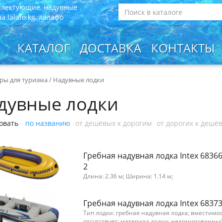
плектующие, надувные
 lalafo.kg, лалафо
КАТАЛОГ
ДОСТАВКА
КОНТАКТЫ
ры для туризма
/
Надувные лодки
дувные лодки
овать
по названию
от дешёвых к дорогим
от дорогих к дешё
Гребная надувная лодка Intex 6836
2
Длина: 2.36 м; Ширина: 1.14 м;
Гребная надувная лодка Intex 6837
Тип лодки: гребная надувная лодка; вместимост
отсутствует; материал лодки: неармированны