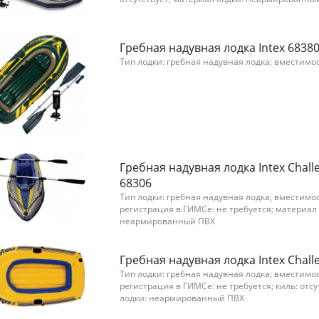
Гребная надувная лодка Intex 68380
Тип лодки: гребная надувная лодка; вместимос
Гребная надувная лодка Intex Chall
68306
Тип лодки: гребная надувная лодка; вместимос
регистрация в ГИМСе: не требуется; материал
неармированный ПВХ
Гребная надувная лодка Intex Chall
Тип лодки: гребная надувная лодка; вместимос
регистрация в ГИМСе: не требуется; киль: отс
лодки: неармированный ПВХ