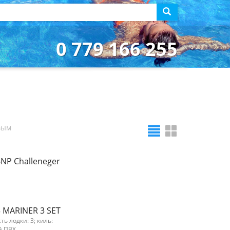
0 779 166 255
вым
6NP Challeneger
3 MARINER 3 SET
ь лодки: 3; киль:
й ПВХ