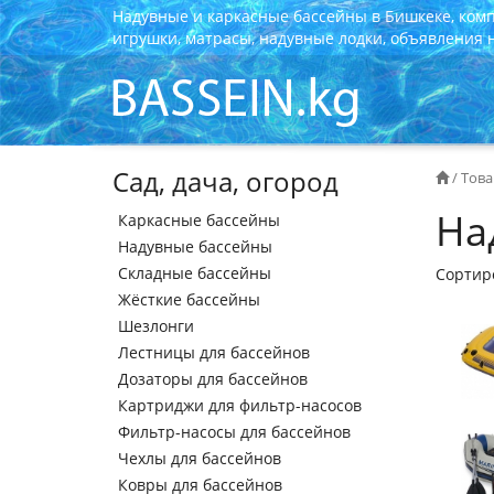
Надувные и каркасные бассейны в Бишкеке, ком
игрушки, матрасы, надувные лодки, объявления на
Сад, дача, огород
/
Това
На
Каркасные бассейны
Надувные бассейны
Складные бассейны
Сортир
Жёсткие бассейны
Шезлонги
Лестницы для бассейнов
Дозаторы для бассейнов
Картриджи для фильтр-насосов
Фильтр-насосы для бассейнов
Чехлы для бассейнов
Ковры для бассейнов