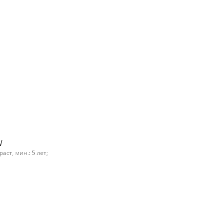
W
ст, мин.: 5 лет;