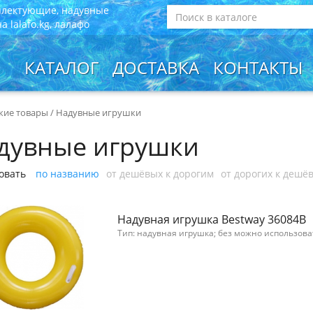
плектующие, надувные
 lalafo.kg, лалафо
КАТАЛОГ
ДОСТАВКА
КОНТАКТЫ
кие товары
/
Надувные игрушки
дувные игрушки
овать
по названию
от дешёвых к дорогим
от дорогих к дешё
Надувная игрушка Bestway 36084B
Тип: надувная игрушка; без можно использова