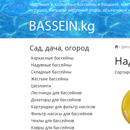
Надувные и каркасные бассейны в Бишкеке, ком
игрушки, матрасы, надувные лодки, объявления на
Сад, дача, огород
/
Детс
На
Каркасные бассейны
Надувные бассейны
Складные бассейны
Сортир
Жёсткие бассейны
Шезлонги
Лестницы для бассейнов
Дозаторы для бассейнов
Картриджи для фильтр-насосов
Фильтр-насосы для бассейнов
Чехлы для бассейнов
Ковры для бассейнов