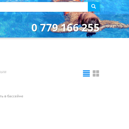
0 779 166 255
вым
ть в бассейне