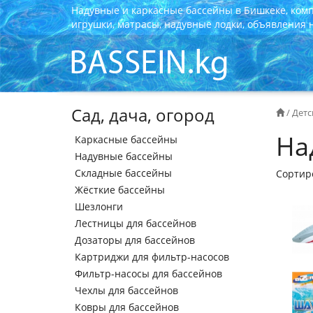
Надувные и каркасные бассейны в Бишкеке, ком
игрушки, матрасы, надувные лодки, объявления на
Сад, дача, огород
/
Детс
На
Каркасные бассейны
Надувные бассейны
Складные бассейны
Сортир
Жёсткие бассейны
Шезлонги
Лестницы для бассейнов
Дозаторы для бассейнов
Картриджи для фильтр-насосов
Фильтр-насосы для бассейнов
Чехлы для бассейнов
Ковры для бассейнов