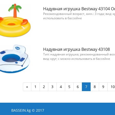
Надувная игрушка Bestway 43104 О
Рекомендованный возраст, мин.: 3 года; вид: к
использовать в бассейне
Надувная игрушка Bestway 43108
Тип: надувная игрушка; рекомендованный возра
вид: круг; с можно использовать в бассейне
«
1
2
3
4
5
6
7
8
9
10
BASSEIN.kg © 2017