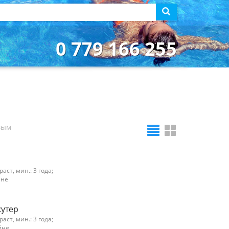
0 779 166 255
вым
ст, мин.: 3 года;
йне
кутер
ст, мин.: 3 года;
йне