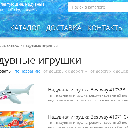
плектующие, надувные
 lalafo.kg, лалафо
КАТАЛОГ
ДОСТАВКА
КОНТАКТЫ
кие товары
/
Надувные игрушки
дувные игрушки
овать
по названию
от дешёвых к дорогим
от дорогих к дешё
Надувная игрушка Bestway 41032B
Тип: надувная игрушка; рекомендованный возра
вид: животное; с можно использовать в бассе
Надувная игрушка Bestway 41071 С
Тип: надувная игрушка; рекомендованный возра
вид: транспорт; с можно использовать в бассе