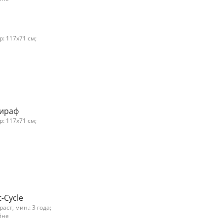
: 117x71 см;
Жираф
: 117x71 см;
-Cycle
ст, мин.: 3 года;
йне