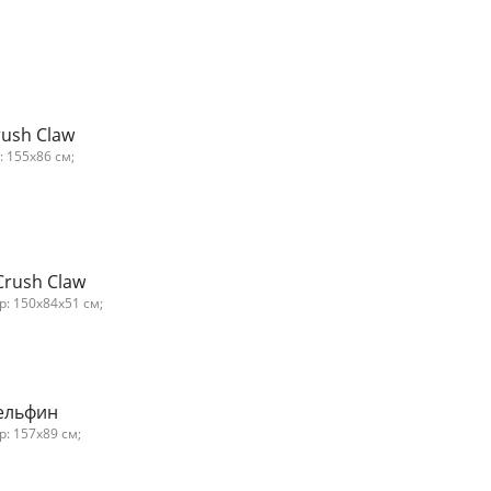
rush Claw
: 155x86 см;
Crush Claw
р: 150x84x51 см;
Дельфин
: 157x89 см;