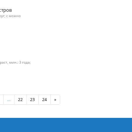
стров
руг; с можно
ст, мин.: 3 года;
...
22
23
24
»