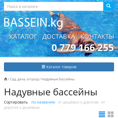
КАТАЛОГ
ДОСТАВКА
КОНТАКТЫ
0 779 166 255
Каталог товаров
/
Сад, дача, огород
/
Надувные бассейны
Надувные бассейны
Сортировать
по названию
от дешёвых к дорогим
от
дорогих к дешёвым