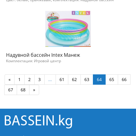
Надувной бассейн Intex Манеж
Комплектация: Игровой центр
«
1
2
3
...
61
62
63
64
65
66
67
68
»