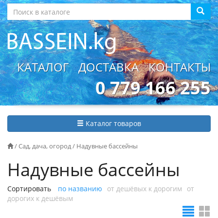
КАТАЛОГ
ДОСТАВКА
КОНТАКТЫ
0 779 166 255
Каталог товаров
/
Сад, дача, огород
/
Надувные бассейны
Надувные бассейны
Сортировать
по названию
от дешёвых к дорогим
от
дорогих к дешёвым