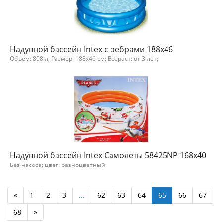
Надувной бассейн Intex с ребрами 188х46
Объем: 808 л; Размер: 188x46 см; Возраст: от 3 лет;
Надувной бассейн Intex Самолеты 58425NP 168x40
Без насоса; цвет: разноцветный
«
1
2
3
...
62
63
64
65
66
67
68
»